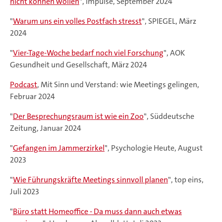
nicht können wollen
", impulse, September 2024
"
Warum uns ein volles Postfach stresst
", SPIEGEL, März
2024
"
Vier-Tage-Woche bedarf noch viel Forschung
", AOK
Gesundheit und Gesellschaft, März 2024
Podcast
, Mit Sinn und Verstand: wie Meetings gelingen,
Februar 2024
"
Der Besprechungsraum ist wie ein Zoo
", Süddeutsche
Zeitung, Januar 2024
"
Gefangen im Jammerzirkel
", Psychologie Heute, August
2023
"
Wie Führungskräfte Meetings sinnvoll planen
", top eins,
Juli 2023
"
Büro statt Homeoffice - Da muss dann auch etwas